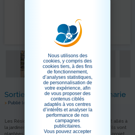
Nous utilisons des
cookies, y compris des
cookies tiers, à des fins
de fonctionnement,
d’analyses statistiques,
de personnalisation de
votre expérience, afin
Sortie à la Jardinerie de St Zacharie
de vous proposer des
contenus ciblés
>
Publié le 17/04/2026
adaptés à vos centres
d’intérêts et analyser la
performance de nos
campagnes
Les Résidents du secteur de l'Unité Protégé sont allés à
publicitaires.
la jardinerie afin de choisir les plantes et fleurs qu'ils vont
Vous pouvez accepter
plantées afin d'embellir la terrasse du secteur. Ce projet