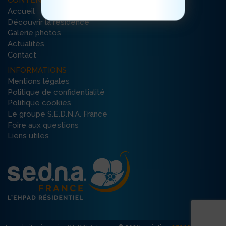
CONTENU DU SITE
Accueil
Découvrir la résidence
Galerie photos
Actualités
Contact
INFORMATIONS
Mentions légales
Politique de confidentialité
Politique cookies
Le groupe S.E.D.N.A. France
Foire aux questions
Liens utiles