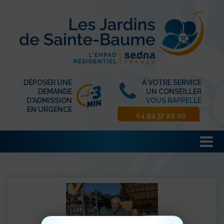
DÉPOSER UNE
À VOTRE SERVICE
DEMANDE
UN CONSEILLER
D'ADMISSION
VOUS RAPPELLE
EN URGENCE
04 94 37 20 20