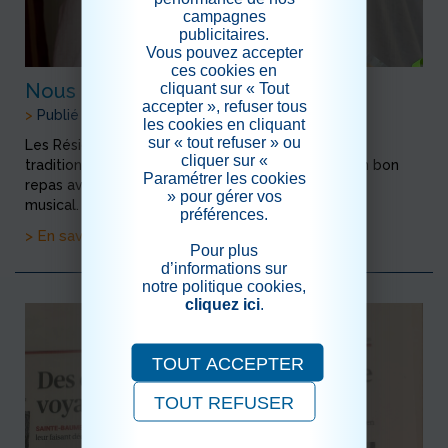
campagnes
publicitaires.
Vous pouvez accepter
ces cookies en
Nous avons Fêté le 1er Mai
cliquant sur « Tout
accepter », refuser tous
>
Publié le 03/05/2026
les cookies en cliquant
sur « tout refuser » ou
Les Résidents à l'occasion du 1er Mai ont reçu le
cliquer sur «
traditionnel brin de Muguet , suivi d'un apéritif, d'un bon
Paramétrer les cookies
repas avec des tables décorées et un après midi
» pour gérer vos
musical.
préférences.
> En savoir plus
Pour plus
d’informations sur
notre politique cookies,
cliquez ici
.
TOUT ACCEPTER
TOUT REFUSER