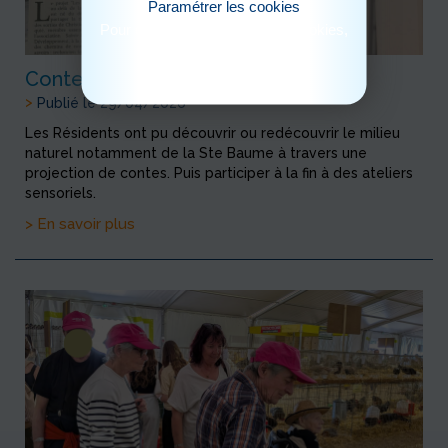
Paramétrer les cookies
Pour consulter notre politique cookies,
cliquez ici
Contes Immersifs
>
Publié le 29/04/2026
Les Résidents ont pu découvrir ou redécouvrir le milieu
naturel notamment de la Ste Baume à travers une
projection de contes. Puis participer à la fin à des ateliers
sensoriels.
> En savoir plus