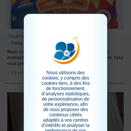
Journée de Solidarité
>
Publié le 03/05/2026
Nous vous attendons nombreux afin de partager un
moment convivial avec les résidents et le personnel. Cela
vous permettra de découvrir notre établissement.
> En savoir plus
Nous utilisons des
cookies, y compris des
cookies tiers, à des fins
de fonctionnement,
d’analyses statistiques,
de personnalisation de
votre expérience, afin
de vous proposer des
contenus ciblés
adaptés à vos centres
d’intérêts et analyser la
performance de nos