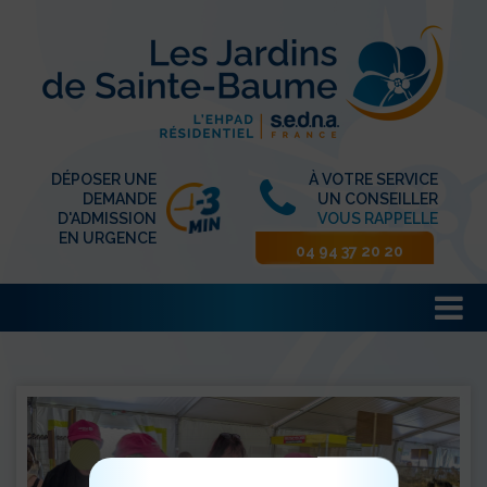
DÉPOSER UNE
À VOTRE SERVICE
DEMANDE
UN CONSEILLER
D'ADMISSION
VOUS RAPPELLE
EN URGENCE
04 94 37 20 20