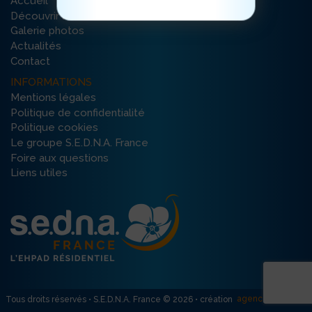
Accueil
Découvrir la résidence
Galerie photos
Actualités
Contact
INFORMATIONS
Mentions légales
Politique de confidentialité
Politique cookies
Le groupe S.E.D.N.A. France
Foire aux questions
Liens utiles
agence R créativ’
Tous droits réservés • S.E.D.N.A. France © 2026 • création