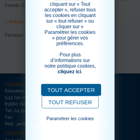
cliquant sur « Tout
Stands Gastronomiques...
accepter », refuser tous
les cookies en cliquant
sur « tout refuser » ou
> Retour aux actualités
cliquer sur «
Paramétrer les cookies
Partager sur les réseaux sociaux
» pour gérer vos
préférences.
Pour plus
d’informations sur
notre politique cookies,
cliquez ici
.
COORDONNÉES
TOUT ACCEPTER
Résidence Les Jardins de Sainte Baume
943 ter route de Brignoles
TOUT REFUSER
83860 NANS-LES-PINS
Tél. 04 94 37 20 20
Fax :
Paramétrer les cookies
Mail : jardins-nans@ehpad-sedna.fr
Pour consulter notre politique cookies,
cliquez ici
CONTENU DU SITE